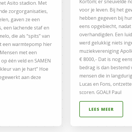
Kortom; er sneuvelde n
 het Asito stadion. Met
voor je leven. Bij het 
nde zorgorganisaties,
hebben gegeven bij hun
elen, gaven ze een
eens opgebiecht, nada
s, een lachende staf en
overhandigden. Een luid
elo, die als “spits” van
werd gelukkig niets in
t een warmtepomp hier
muziekvereniging Apoll
ie! Mensen met een
€ 8000,- Dat is nog eens
s op één veld en SAMEN
bedrag is dan bestemd vo
kleur van je hart” Hoe
mensen die in langdurige
eegewerkt aan deze
Lucas en Fons, ontzett
scoren. GOAL!! Paul
LEES MEER