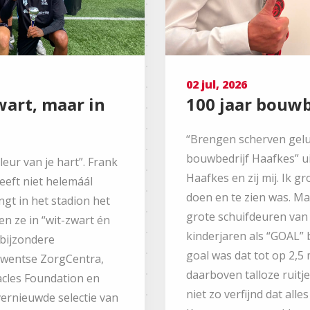
02 jul, 2026
wart, maar in
100 jaar bouwb
“Brengen scherven geluk
bouwbedrijf Haafkes” uit
leur van je hart”. Frank
Haafkes en zij mij. Ik g
eeft niet helemáál
doen en te zien was. Ma
ngt in het stadion het
grote schuifdeuren van 
n ze in “wit-zwart én
kinderjaren als “GOAL” b
 bijzondere
goal was dat tot op 2,5
Twentse ZorgCentra,
daarboven talloze ruitj
acles Foundation en
niet zo verfijnd dat all
ernieuwde selectie van