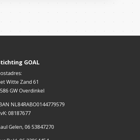
Stichting GOAL
ostadres:
et Witte Zand 61
586 GW Overdinkel
IBAN NL84RABO0144779579
vK: 08187677
aul Gelen, 06 53847270