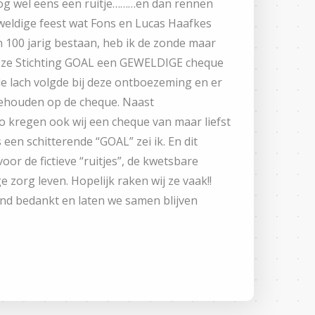
og wel eens een ruitje………en dan rennen
geweldige feest wat Fons en Lucas Haafkes
 100 jarig bestaan, heb ik de zonde maar
t ze Stichting GOAL een GEWELDIGE cheque
e lach volgde bij deze ontboezeming en er
gehouden op de cheque. Naast
o kregen ook wij een cheque van maar liefst
 een schitterende “GOAL” zei ik. En dit
or de fictieve “ruitjes”, de kwetsbare
 zorg leven. Hopelijk raken wij ze vaak!!
end bedankt en laten we samen blijven