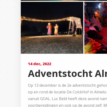
14 dec, 2022
Adventstocht Al
Op 13 december is de 2e adventstocht geho
op en rond de locatie De ColckHof in Almelo
vanuit GOAL. Luc Beld heeft deze avond name
voorbereidingen en ook op de avond zelf. M