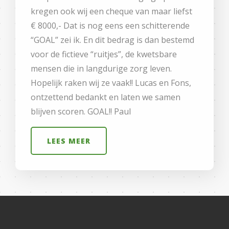
kregen ook wij een cheque van maar liefst
€ 8000,- Dat is nog eens een schitterende
“GOAL” zei ik. En dit bedrag is dan bestemd
voor de fictieve “ruitjes”, de kwetsbare
mensen die in langdurige zorg leven.
Hopelijk raken wij ze vaak!! Lucas en Fons,
ontzettend bedankt en laten we samen
blijven scoren. GOAL!! Paul
LEES MEER