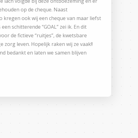
e lach volgde bij deze ontboezeming en er
gehouden op de cheque. Naast
o kregen ook wij een cheque van maar liefst
 een schitterende “GOAL” zei ik. En dit
or de fictieve “ruitjes”, de kwetsbare
 zorg leven. Hopelijk raken wij ze vaak!!
end bedankt en laten we samen blijven