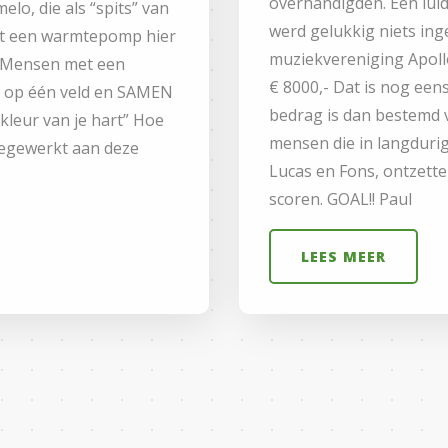
overhandigden. Een luid
elo, die als “spits” van
werd gelukkig niets in
t een warmtepomp hier
muziekvereniging Apoll
ie! Mensen met een
€ 8000,- Dat is nog eens
s op één veld en SAMEN
bedrag is dan bestemd vo
kleur van je hart” Hoe
mensen die in langdurige
eegewerkt aan deze
Lucas en Fons, ontzett
scoren. GOAL!! Paul
LEES MEER