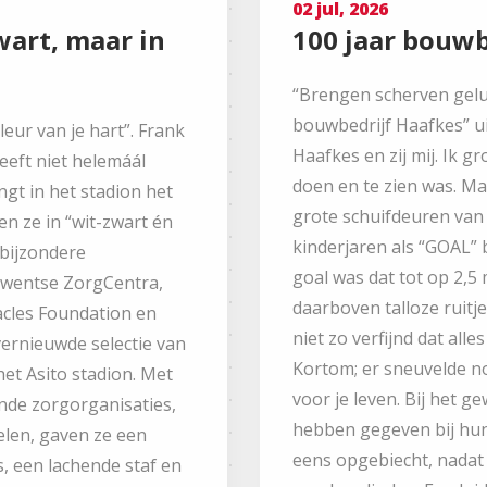
02 jul, 2026
wart, maar in
100 jaar bouwb
“Brengen scherven geluk
bouwbedrijf Haafkes” uit
leur van je hart”. Frank
Haafkes en zij mij. Ik g
eeft niet helemáál
doen en te zien was. Ma
ngt in het stadion het
grote schuifdeuren van 
n ze in “wit-zwart én
kinderjaren als “GOAL” b
 bijzondere
goal was dat tot op 2,5
Twentse ZorgCentra,
daarboven talloze ruitj
acles Foundation en
niet zo verfijnd dat all
ernieuwde selectie van
Kortom; er sneuvelde n
 het Asito stadion. Met
voor je leven. Bij het 
nde zorgorganisaties,
hebben gegeven bij hun
elen, gaven ze een
eens opgebiecht, nada
s, een lachende staf en