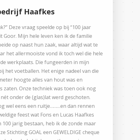
edrijf Haafkes
?” Deze vraag speelde op bij “100 jaar
 Goor. Mijn hele leven ken ik de familie
roeide op naast hun zaak, waar altijd wat te
ar het allermooiste vond ik toch wel die hele
de werkplaats. Die fungeerden in mijn
ij het voetballen. Het enige nadeel van die
 meter hoogte alles van hout was en
es zaten. Onze techniek was toen ook nog
es nét onder de (glas)lat werd geschoten.
og wel eens een ruitje………en dan rennen
geweldige feest wat Fons en Lucas Haafkes
 100 jarig bestaan, heb ik de zonde maar
t ze Stichting GOAL een GEWELDIGE cheque