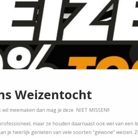
ens Weizentocht
ocht wil meemaken dan mag je deze NIET MISSEN!!
 professioneel, maar ze houden daarnaast ook wel van een l
h kan je heerlijk genieten van vele soorten “gewone” weizen.