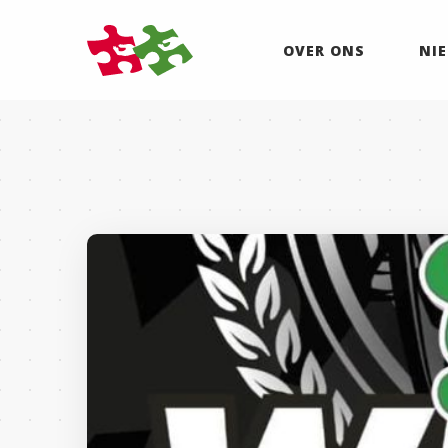
OVER ONS
NI