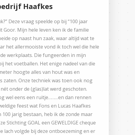
edrijf Haafkes
?” Deze vraag speelde op bij “100 jaar
 Goor. Mijn hele leven ken ik de familie
roeide op naast hun zaak, waar altijd wat te
ar het allermooiste vond ik toch wel die hele
de werkplaats. Die fungeerden in mijn
ij het voetballen. Het enige nadeel van die
 meter hoogte alles van hout was en
es zaten. Onze techniek was toen ook nog
es nét onder de (glas)lat werd geschoten.
og wel eens een ruitje………en dan rennen
geweldige feest wat Fons en Lucas Haafkes
 100 jarig bestaan, heb ik de zonde maar
t ze Stichting GOAL een GEWELDIGE cheque
e lach volgde bij deze ontboezeming en er