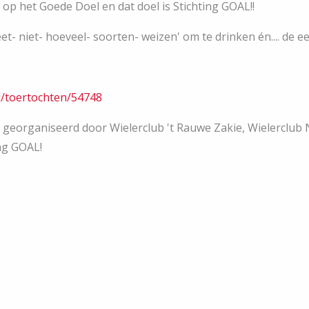
 op het Goede Doel en dat doel is Stichting GOAL!!
et- niet- hoeveel- soorten- weizen' om te drinken én.... de eer
nl/toertochten/54748
t georganiseerd door Wielerclub 't Rauwe Zakie, Wielerclu
ing GOAL!