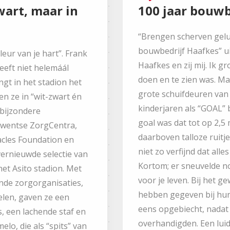
wart, maar in
100 jaar bouwb
“Brengen scherven geluk
bouwbedrijf Haafkes” uit
leur van je hart”. Frank
Haafkes en zij mij. Ik g
eeft niet helemáál
doen en te zien was. Ma
ngt in het stadion het
grote schuifdeuren van 
n ze in “wit-zwart én
kinderjaren als “GOAL” b
 bijzondere
goal was dat tot op 2,5
Twentse ZorgCentra,
daarboven talloze ruitj
acles Foundation en
niet zo verfijnd dat all
ernieuwde selectie van
Kortom; er sneuvelde n
 het Asito stadion. Met
voor je leven. Bij het 
nde zorgorganisaties,
hebben gegeven bij hun
elen, gaven ze een
eens opgebiecht, nada
s, een lachende staf en
overhandigden. Een luid
elo, die als “spits” van