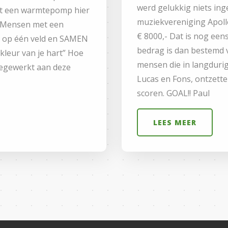
werd gelukkig niets in
t een warmtepomp hier
muziekvereniging Apoll
ie! Mensen met een
€ 8000,- Dat is nog eens
s op één veld en SAMEN
bedrag is dan bestemd vo
kleur van je hart” Hoe
mensen die in langdurige
eegewerkt aan deze
Lucas en Fons, ontzett
scoren. GOAL!! Paul
LEES MEER