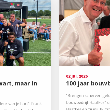
02 jul, 2026
wart, maar in
100 jaar bouwb
“Brengen scherven geluk
bouwbedrijf Haafkes” uit
leur van je hart”. Frank
Haafkes en zij mij. Ik g