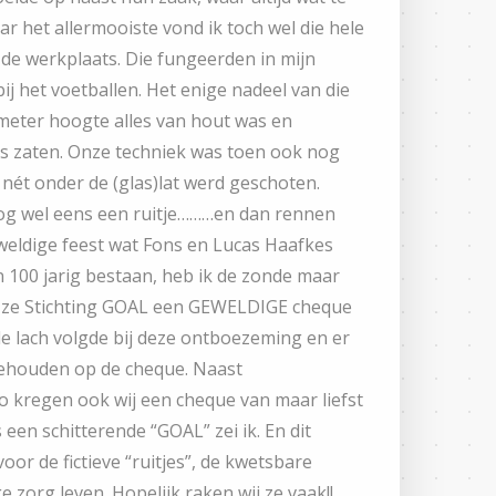
ar het allermooiste vond ik toch wel die hele
de werkplaats. Die fungeerden in mijn
ij het voetballen. Het enige nadeel van die
 meter hoogte alles van hout was en
es zaten. Onze techniek was toen ook nog
es nét onder de (glas)lat werd geschoten.
og wel eens een ruitje………en dan rennen
geweldige feest wat Fons en Lucas Haafkes
 100 jarig bestaan, heb ik de zonde maar
t ze Stichting GOAL een GEWELDIGE cheque
e lach volgde bij deze ontboezeming en er
gehouden op de cheque. Naast
o kregen ook wij een cheque van maar liefst
 een schitterende “GOAL” zei ik. En dit
or de fictieve “ruitjes”, de kwetsbare
 zorg leven. Hopelijk raken wij ze vaak!!