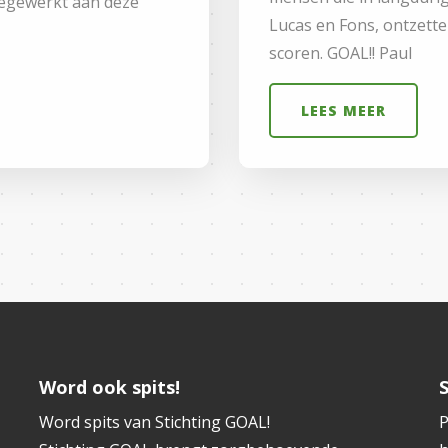
eegewerkt aan deze
Lucas en Fons, ontzett
scoren. GOAL!! Paul
LEES MEER
Word ook spits!
Word spits van Stichting GOAL!
P