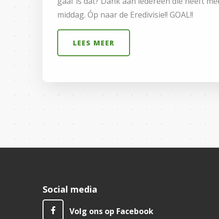
gaaf is dat? Dank aan iedereen die heeft m
middag. Óp naar de Eredivisie!! GOAL!!
LEES MEER
Social media
Volg ons op Facebook