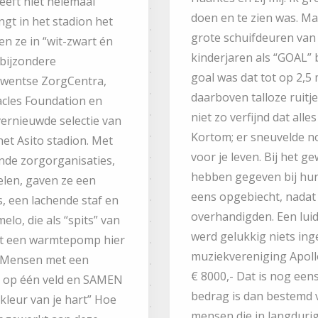
eeft niet helemáál
doen en te zien was. Ma
ngt in het stadion het
grote schuifdeuren van 
n ze in “wit-zwart én
kinderjaren als “GOAL” b
 bijzondere
goal was dat tot op 2,5
Twentse ZorgCentra,
daarboven talloze ruitj
acles Foundation en
niet zo verfijnd dat all
ernieuwde selectie van
Kortom; er sneuvelde n
 het Asito stadion. Met
voor je leven. Bij het 
nde zorgorganisaties,
hebben gegeven bij hun
elen, gaven ze een
eens opgebiecht, nada
s, een lachende staf en
overhandigden. Een luid
elo, die als “spits” van
werd gelukkig niets in
t een warmtepomp hier
muziekvereniging Apoll
ie! Mensen met een
€ 8000,- Dat is nog eens
s op één veld en SAMEN
bedrag is dan bestemd vo
kleur van je hart” Hoe
mensen die in langdurige