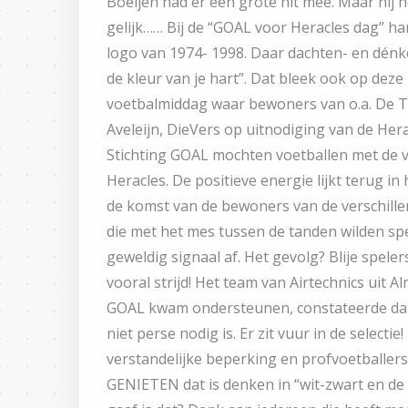
Boeijen had er een grote hit mee. Maar hij h
gelijk…… Bij de “GOAL voor Heracles dag” ha
logo van 1974- 1998. Daar dachten- en dénke
de kleur van je hart”. Dat bleek ook op deze
voetbalmiddag waar bewoners van o.a. De 
Aveleijn, DieVers op uitnodiging van de Her
Stichting GOAL mochten voetballen met de v
Heracles. De positieve energie lijkt terug in
de komst van de bewoners van de verschille
die met het mes tussen de tanden wilden sp
geweldig signaal af. Het gevolg? Blije speler
vooral strijd! Het team van Airtechnics uit Alm
GOAL kwam ondersteunen, constateerde da
niet perse nodig is. Er zit vuur in de select
verstandelijke beperking en profvoetballer
GENIETEN dat is denken in “wit-zwart en de 