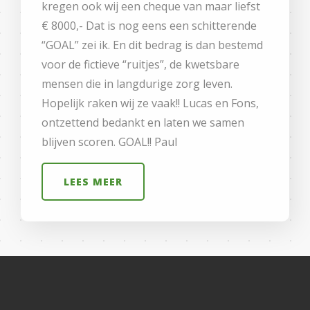
kregen ook wij een cheque van maar liefst
€ 8000,- Dat is nog eens een schitterende
“GOAL” zei ik. En dit bedrag is dan bestemd
voor de fictieve “ruitjes”, de kwetsbare
mensen die in langdurige zorg leven.
Hopelijk raken wij ze vaak!! Lucas en Fons,
ontzettend bedankt en laten we samen
blijven scoren. GOAL!! Paul
LEES MEER