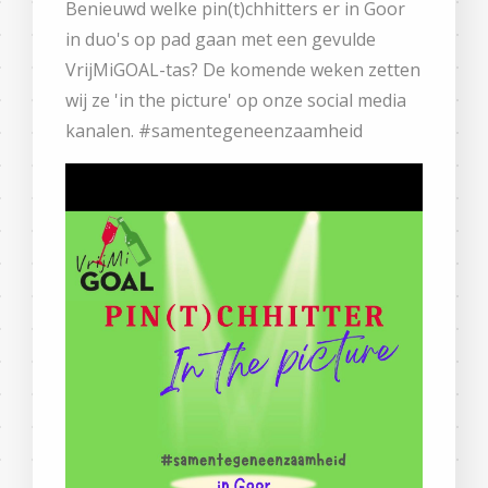
Benieuwd welke pin(t)chhitters er in Goor
in duo's op pad gaan met een gevulde
VrijMiGOAL-tas? De komende weken zetten
wij ze 'in the picture' op onze social media
kanalen. #samentegeneenzaamheid