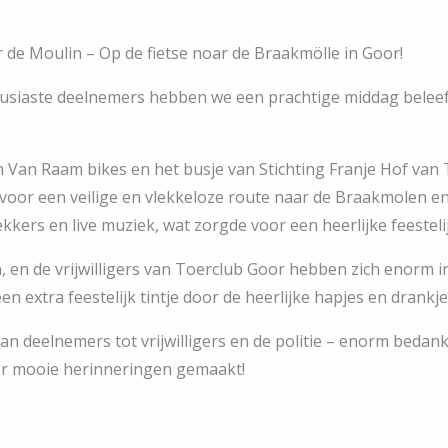
de Moulin – Op de fietse noar de Braakmölle in Goor!
ousiaste deelnemers hebben we een prachtige middag bele
an Van Raam bikes en het busje van Stichting Franje Hof va
 voor een veilige en vlekkeloze route naar de Braakmolen
kkers en live muziek, wat zorgde voor een heerlijke feesteli
 en de vrijwilligers van Toerclub Goor hebben zich enorm i
n extra feestelijk tintje door de heerlijke hapjes en drankj
an deelnemers tot vrijwilligers en de politie – enorm bedan
r mooie herinneringen gemaakt!