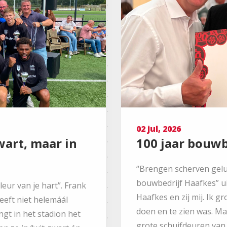
02 jul, 2026
wart, maar in
100 jaar bouwb
“Brengen scherven geluk
bouwbedrijf Haafkes” uit
leur van je hart”. Frank
Haafkes en zij mij. Ik g
eeft niet helemáál
doen en te zien was. Ma
ngt in het stadion het
grote schuifdeuren van 