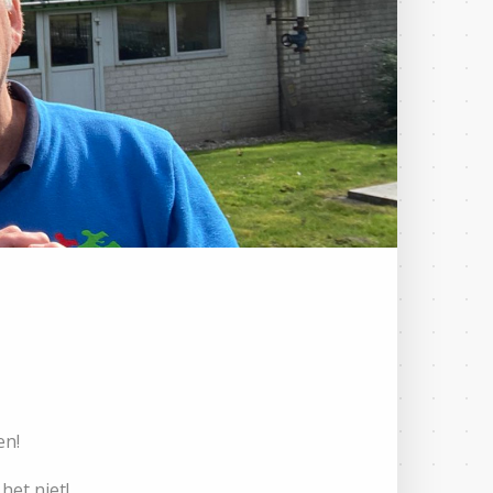
en!
het niet!