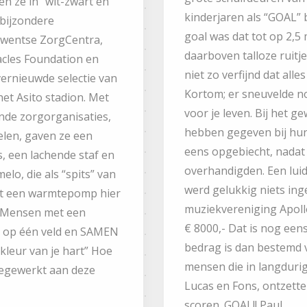
n ze in “wit-zwart én
kinderjaren als “GOAL” b
 bijzondere
goal was dat tot op 2,5
Twentse ZorgCentra,
daarboven talloze ruitj
acles Foundation en
niet zo verfijnd dat all
ernieuwde selectie van
Kortom; er sneuvelde n
 het Asito stadion. Met
voor je leven. Bij het 
nde zorgorganisaties,
hebben gegeven bij hun
elen, gaven ze een
eens opgebiecht, nada
s, een lachende staf en
overhandigden. Een luid
elo, die als “spits” van
werd gelukkig niets in
t een warmtepomp hier
muziekvereniging Apoll
ie! Mensen met een
€ 8000,- Dat is nog eens
s op één veld en SAMEN
bedrag is dan bestemd vo
kleur van je hart” Hoe
mensen die in langdurige
eegewerkt aan deze
Lucas en Fons, ontzett
scoren. GOAL!! Paul