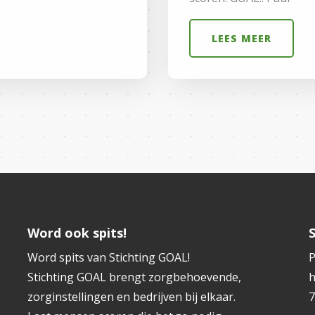
LEES MEER
Word ook spits!
Word spits van Stichting GOAL!
P
Stichting GOAL brengt zorgbehoevende,
h
zorginstellingen en bedrijven bij elkaar.
7