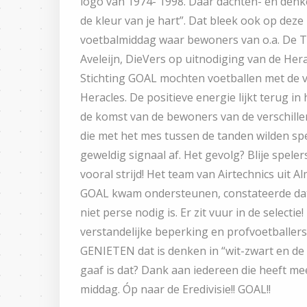
logo van 1974- 1998. Daar dachten- en dénke
de kleur van je hart”. Dat bleek ook op deze
voetbalmiddag waar bewoners van o.a. De 
Aveleijn, DieVers op uitnodiging van de Her
Stichting GOAL mochten voetballen met de v
Heracles. De positieve energie lijkt terug in
de komst van de bewoners van de verschille
die met het mes tussen de tanden wilden sp
geweldig signaal af. Het gevolg? Blije speler
vooral strijd! Het team van Airtechnics uit Alm
GOAL kwam ondersteunen, constateerde da
niet perse nodig is. Er zit vuur in de select
verstandelijke beperking en profvoetballer
GENIETEN dat is denken in “wit-zwart en de 
gaaf is dat? Dank aan iedereen die heeft m
middag. Óp naar de Eredivisie!! GOAL!!