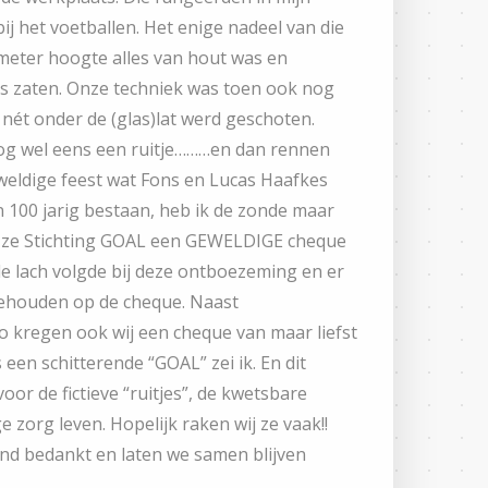
ij het voetballen. Het enige nadeel van die
 meter hoogte alles van hout was en
es zaten. Onze techniek was toen ook nog
es nét onder de (glas)lat werd geschoten.
og wel eens een ruitje………en dan rennen
geweldige feest wat Fons en Lucas Haafkes
 100 jarig bestaan, heb ik de zonde maar
t ze Stichting GOAL een GEWELDIGE cheque
e lach volgde bij deze ontboezeming en er
gehouden op de cheque. Naast
o kregen ook wij een cheque van maar liefst
 een schitterende “GOAL” zei ik. En dit
or de fictieve “ruitjes”, de kwetsbare
 zorg leven. Hopelijk raken wij ze vaak!!
end bedankt en laten we samen blijven