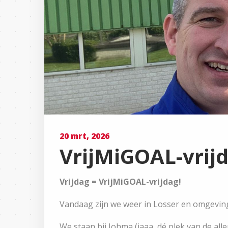
20 mrt, 2026
VrijMiGOAL-vrijd
Vrijdag = VrijMiGOAL-vrijdag!
Vandaag zijn we weer in Losser en omgeving
We staan bij Johma (jaaa, dé plek van de alle