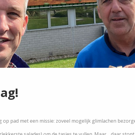
ag!
 op pad met een missie: zoveel mogelijk glimlachen bezorg
rlekkerste salades) om de tasjes te vullen. Maar… daar stopt 