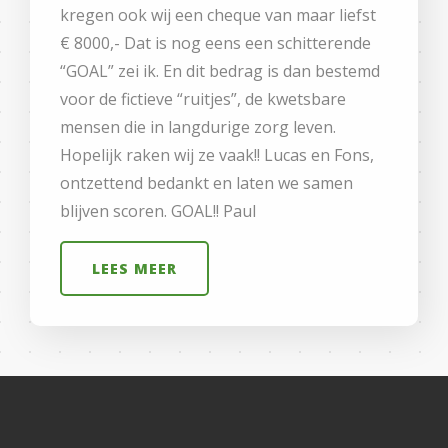
kregen ook wij een cheque van maar liefst
€ 8000,- Dat is nog eens een schitterende
“GOAL” zei ik. En dit bedrag is dan bestemd
voor de fictieve “ruitjes”, de kwetsbare
mensen die in langdurige zorg leven.
Hopelijk raken wij ze vaak!! Lucas en Fons,
ontzettend bedankt en laten we samen
blijven scoren. GOAL!! Paul
LEES MEER