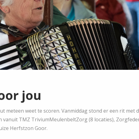
oor jou
uut meteen weet te scoren. Vanmiddag stond er een rit met
en vanuit TMZ TriviumMeulenbeltZorg (8 locaties), Zorgfede
ize Herfstzon Goor.