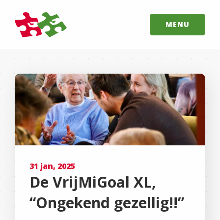
MENU
31 jan, 2025
De VrijMiGoal XL,
“Ongekend gezellig!!”