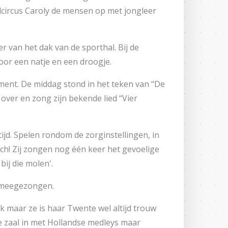
dcircus Caroly de mensen op met jongleer
van het dak van de sporthal. Bij de
oor een natje en een droogje.
ment. De middag stond in het teken van “De
 over en zong zijn bekende lied “Vier
jd. Spelen rondom de zorginstellingen, in
sch! Zij zongen nog één keer het gevoelige
ij die molen'.
d meegezongen.
k maar ze is haar Twente wel altijd trouw
e zaal in met Hollandse medleys maar