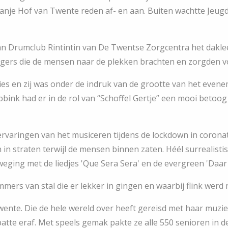
Franje Hof van Twente reden af- en aan. Buiten wachtte Jeug
Drumclub Rintintin van De Twentse Zorgcentra het dakleer 
lligers die de mensen naar de plekken brachten en zorgden v
 en zij was onder de indruk van de grootte van het evene
bink had er in de rol van “Schoffel Gertje” een mooi betoog
varingen van het musiceren tijdens de lockdown in coronati
 in straten terwijl de mensen binnen zaten. Héél surrealisti
eging met de liedjes 'Que Sera Sera' en de evergreen 'Daar b
ers van stal die er lekker in gingen en waarbij flink wer
wente. Die de hele wereld over heeft gereisd met haar muzie
atte eraf. Met speels gemak pakte ze alle 550 senioren in d