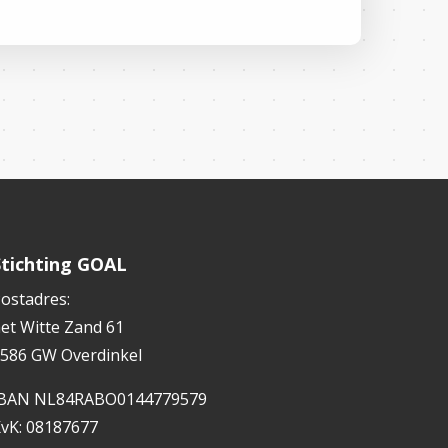
Stichting GOAL
ostadres:
et Witte Zand 61
586 GW Overdinkel
IBAN NL84RABO0144779579
vK: 08187677