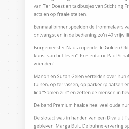
van Ter Doest en taxibusjes van Stichting 
acts en op fraaie stelten.
Eenmaal binnenspeelden de trommelaars van 
ontvangst en in de bediening zo’n 40 vrijwi
Burgemeester Nauta opende de Golden Oldies
kunst van het leven”. Presentator Paul Schab
vrienden”.
Manon en Suzan Gelen vertelden over hun er
tuinen, op terrassen, op parkeerplaatsen en
lied “Samen zijn” en zetten de mensen in bew
De band Premium haalde heel veel oude numm
De slotact was in handen van een Diva uit T
gebleven: Marga Bult. De bühne-ervaring sp