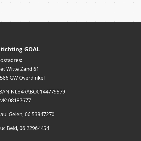
Stichting GOAL
ostadres:
et Witte Zand 61
586 GW Overdinkel
IBAN NL84RABO0144779579
vK: 08187677
aul Gelen, 06 53847270
uc Beld, 06 22964454